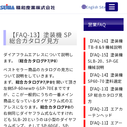
English Site
営業FAQ
【FAQ-13】塗装機 SP
総合カタログ見方
【FAQ-16】塗装機
TB-8＆9 機械説明
ダイアフラムエアレスについて説明し
【FAQ-15】塗装機
ます。（
総合カタログP7/P8
）
SLB-20、SP-GE
機械説明
ベストセラー商品のカタログの見方に
【FAQ-14】塗装機
ついて説明をしていきます。
SP60-70 塗料選定
まず、
総合カタログP7/P8
を開いて頂き
左側SP-60newからSP-70Eまでです
【FAQ-13】塗装機
が、ここが一般的にうちの一番メイン
SP 総合カタログ見
商品となっているダイヤフラム式のエ
方
アレスになります。
総合カタログP8
の
【FAQ-12】エアカ
右側同じダイヤフラム式なんですけれ
ーテンヘッド
ども SLB-20というのは小型のダイヤフ
【FAQ-11】エアー
ラムポンプ、そして SP-60GE、SP-