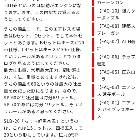
カーテンガン
101GEというのは駆動がエンジンにな
【FAQ-10】強力タ
ります。まず、この内訳だけ覚えるよ
ーボノズル
うにしてください。
【FAQ-08】建築ス
うちの商品コード、このエアレスの場
プレーガン
合はBセット、Cセット、そして本体セ
【FAQ-07】ATH選
ットとあります。Bセットはホースが20
定
ｍ仕様、Cセットはホースが30ｍ仕様、
というルールがあるということでカタ
【FAQ-06】チップ
ログを見るようにしてください。
選定
最大吐出量、常用最大圧力、駆動源出
【FAQ-05】圧送ロ
力、寸法、重量とありますけれども、
ーラー
うちの商品の60というのは最大の吐出
【FAQ-03】エアレ
量を表記した形になります。なので、
ス 延長ポール
SP-60だと吐出量は毎分6リットル、
【FAQ-01】エアレ
SP-70であれば毎分7リットル、そうい
ス バイブレスホー
うルールがあると思ってください。
ス
SLB-20「ちょ～軽黒帯君」というの
は、これは1.5リットル、四捨五入して
20という形にしています。圧力がSP-