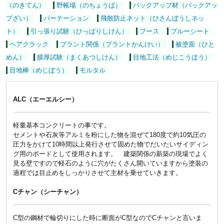
（のきてん）
野帳場（のちょうば）
バックアップ材（バックアッ
プざい）
パーテーション
飛散防止ネット（ひさんぼうしネッ
ト）
引っ張り試験（ひっぱりしけん）
ブース
ブルーシート
ヘアクラック
プラント関係（プラントかんけい）
被塗面（ひと
めん）
膜厚試験（まくあつしけん）
目地工法（めじこうほう）
目地棒（めじぼう）
モルタル
ALC（エーエルシー）
軽量基本コンクリートの事です。
セメントや石灰等アルミを粉にした物を混ぜて180度で約10気圧の
圧力をかけて10時間以上発行させて固めた物でだいたいサイディン
グ用のボードとして使用されます。 建築関係の新築の現場でよく
見る壁ですので軽石のように穴がたくさん開いていますから塗装の
過程では目止めをしっかりさせて主材を乗せていきます。
Cチャン（シーチャン）
C型の鋼材で輪切りにした時に断面がC型なのでCチャンと言いま