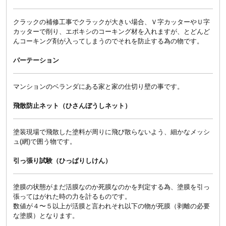
クラックの補修工事でクラックが大きい場合、Ｖ字カッターやＵ字
カッターで削り、エポキシのコーキング材を入れますが、とどんど
んコーキング剤が入ってしまうのでそれを防止する為の物です。
パーテーション
マンションのベランダにある家と家の仕切り壁の事です。
飛散防止ネット（ひさんぼうしネット）
塗装現場で飛散した塗料が周りに飛び散らないよう、細かなメッシ
ュ(網)で囲う物です。
引っ張り試験（ひっぱりしけん）
塗膜の状態がまだ活膜なのか死膜なのかを判定する為、塗膜を引っ
張ってはがれた時の力を計るものです。
数値が４〜５以上が活膜と言われそれ以下の物が死膜（剥離の必要
な塗膜）となります。