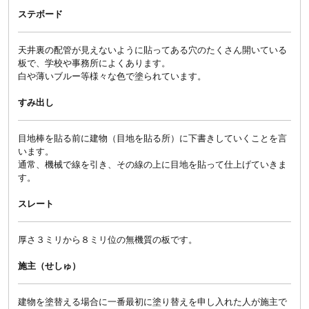
ステボード
天井裏の配管が見えないように貼ってある穴のたくさん開いている
板で、学校や事務所によくあります。
白や薄いブルー等様々な色で塗られています。
すみ出し
目地棒を貼る前に建物（目地を貼る所）に下書きしていくことを言
います。
通常、機械で線を引き、その線の上に目地を貼って仕上げていきま
す。
スレート
厚さ３ミリから８ミリ位の無機質の板です。
施主（せしゅ）
建物を塗替える場合に一番最初に塗り替えを申し入れた人が施主で