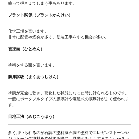
塗って押さえてしまう事もあります。
プラント関係（プラントかんけい）
化学工場を言います。
非常に配管や煙突が多く、塗装工事をする機会が多い。
被塗面（ひとめん）
塗料をする面を言います。
膜厚試験（まくあつしけん）
塗膜が完全に乾き、硬化した状態になった時に計られるものです。
一般にポータブルタイプの膜厚計や電磁式の膜厚計がよく使われま
す。
目地工法（めじこうほう）
多く用いられるのが石調の塗料擬石調の塗料でエレガンストーンや
ジキトーンの塗料を吹付する際に、見栄えをよくする為１ｍ〜３ｍ