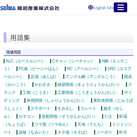
English Site
用語集
現場用語
ALC（エーエルシー）
Cチャン（シーチャン）
H鋼（エッチこ
う）
PC板（ピーシーばん）
RC（アールシー）
SRC（エスア
ールシー）
足場（あしば）
アングル鋼（アングルこう）
階高
（かいこう）
かわすき
橋梁関係（きょうりょうかんけい）
ク
ラック
工期（こうき）
工業関係（こうぎょうかんけい）
サイ
ディング
車両関係（しゃりょうかんけい）
重防食関係（じゅうぼ
うしょく）
ステボード
すみ出し
スレート
施主（せし
ゅ）
ゼネコン
造船関係（ぞうせんかんけい）
だき
町場
（ちょうば）
ツマ面（ツマめん）
天地（てんち）
トントンシ
ート
波板（なみいた）
ネタ場（ネタば）
ノーポリ
軒天