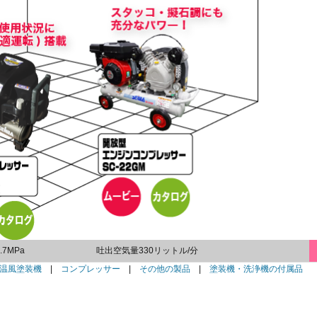
.7MPa
吐出空気量330リットル/分
温風塗装機
|
コンプレッサー
|
その他の製品
|
塗装機・洗浄機の付属品