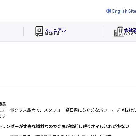
English Sit
マニュアル
会社
MANUAL
COMP
特長
エアー量クラス最大で、スタッコ・擬石調にも充分なパワー。ずば抜け
です
シリンダーが丈夫な鋼材なので金属が摩耗し難くオイル汚れが少ない