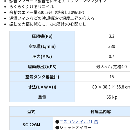
静音マフラーで騒音を抑えるガソリンエンジンタイプ
らくらく引けるリコイル
余裕のエアー量330L/分（従来比10%UP）
深溝フィンなどの冷却構造で温度上昇を抑える
振動を大幅に減らし、ひび割れの心配なし
圧縮機(PS)
3.3
空気量(L/min)
330
圧力(MPa)
0.7
駆動源出力(PS)
最大5.7 / 定格4.0
空気タンク容量(L)
15
寸法(L×W×H)
89 × 38.3 × 55.8 c
重量
65 kg
型式
付属品内容
●
エスコンオイル 1L 缶
SC-22GM
●ジェットオイラー