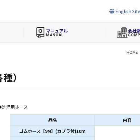
English Sit
マニュアル
会社
MANUAL
COMP
HOME
各種）
◆洗浄用ホース
品名
内容
ゴムホース【9M】(カプラ付)10m