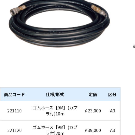
商品コード
仕様/形式
定価
区分
ゴムホース【9M】(カプ
221110
¥ 23,000
A3
ラ付)10m
ゴムホース【9M】(カプ
221120
¥ 39,000
A3
ラ付)20m