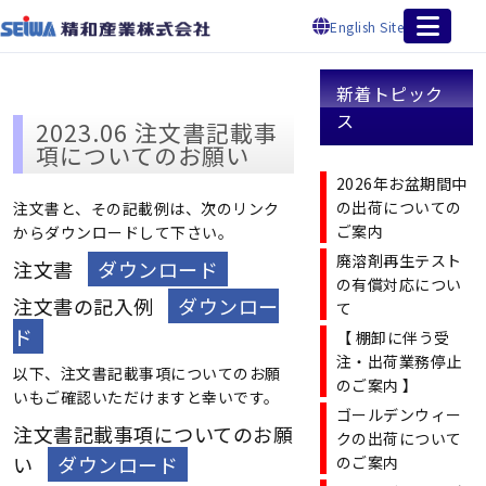
English Site
新着トピック
ス
2023.06 注文書記載事
項についてのお願い
2026年お盆期間中
の出荷についての
注文書と、その記載例は、次のリンク
ご案内
からダウンロードして下さい。
廃溶剤再生テスト
注文書
ダウンロード
の有償対応につい
注文書の記入例
ダウンロー
て
ド
【 棚卸に伴う受
注・出荷業務停止
以下、注文書記載事項についてのお願
のご案内 】
いもご確認いただけますと幸いです。
ゴールデンウィー
注文書記載事項についてのお願
クの出荷について
い
ダウンロード
のご案内