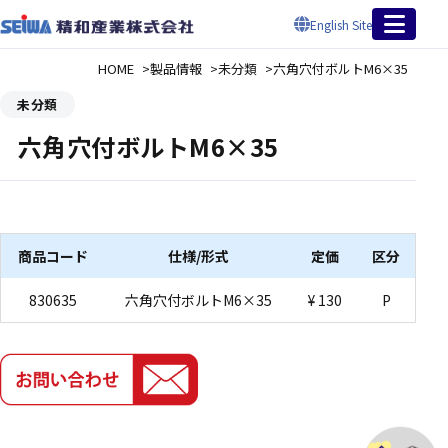
English Site
HOME
製品情報
未分類
六角穴付ボルトM6×35
未分類
六角穴付ボルトM6×35
商品コード
仕様/形式
定価
区分
830635
六角穴付ボルトM6×35
¥ 130
P