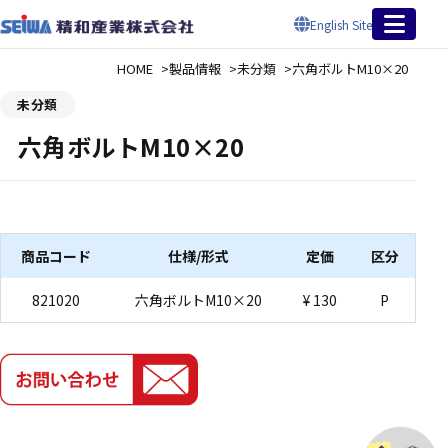
English Site
HOME
製品情報
未分類
六角ボルトM10×20
未分類
六角ボルトM10×20
商品コード
仕様/形式
定価
区分
821020
六角ボルトM10×20
¥ 130
P