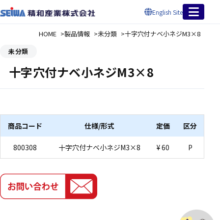
English Site
HOME
製品情報
未分類
十字穴付ナベ小ネジM3×8
未分類
十字穴付ナベ小ネジM3×8
商品コード
仕様/形式
定価
区分
800308
十字穴付ナベ小ネジM3×8
¥ 60
P