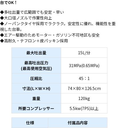
台でOK！
◆多吐出量で広範囲でも安定・早い
◆大口径ノズルで作業性向上
◆ノーパンクタイヤ採用でラクラク。安定性に優れ、機能性を重
視した台車。
◆エアー駆動のためモーター・ガソリン不可地区も安全
◆高耐久・テフロン＋皮パッキン採用
最大吐出量
15L/分
最高吐出圧力
31MPa(0.65MPa)
(最高使用空気圧)
圧縮比
45：1
寸法(L×W×H)
74×80×126.5cm
重量
120kg
所要コンプレッサー
5.5kw(7PS)以上
仕様
付属品内容