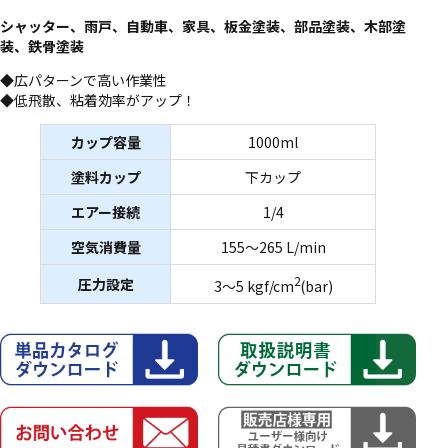
シャッター、雨戸、自動車、家具、板金塗装、部品塗装、木部塗
装、鉄骨塗装
◆広パターンで高い作業性
◆低飛散、粘着効率がアップ！
カップ容量
1000ml
塗料カップ
下カップ
エアー接続
1/4
空気消費量
155〜265 L/min
2
圧力設定
3〜5 kgf/cm
(bar)