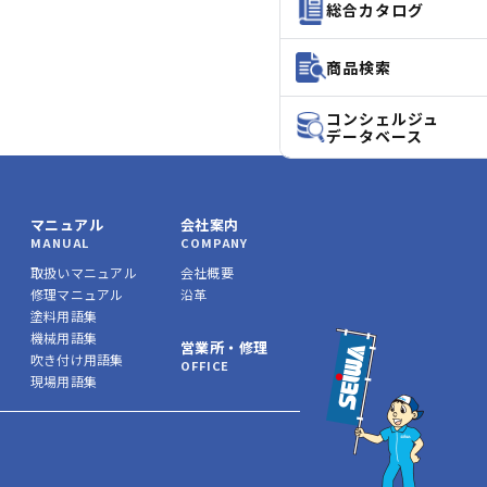
総合カタログ
商品検索
コンシェルジュ
データベース
マニュアル
会社案内
MANUAL
COMPANY
取扱いマニュアル
会社概要
修理マニュアル
沿革
塗料用語集
機械用語集
営業所・修理
吹き付け用語集
OFFICE
現場用語集