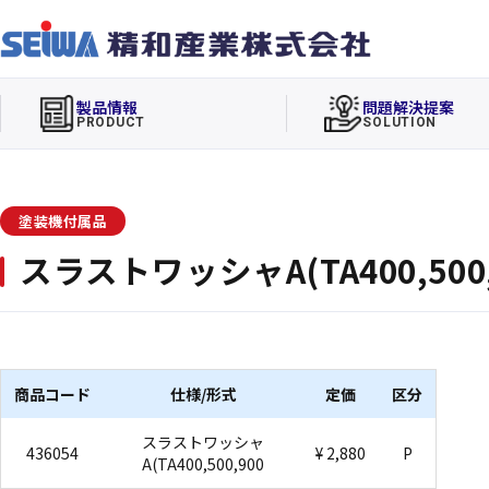
製品情報
問題解決提案
PRODUCT
SOLUTION
塗装機付属品
スラストワッシャA(TA400,500,
商品コード
仕様/形式
定価
区分
スラストワッシャ
436054
¥ 2,880
P
A(TA400,500,900