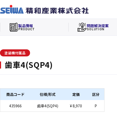
製品情報
問題解決提案
PRODUCT
SOLUTION
塗装機付属品
歯車4(SQP4)
商品コード
仕様/形式
定価
区分
435966
歯車4(SQP4)
¥ 8,970
P