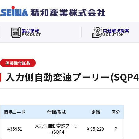
製品情報
問題解決提案
PRODUCT
SOLUTION
塗装機付属品
入力側自動変速プーリー(SQP4
商品コード
仕様/形式
定価
区分
入力側自動変速プーリ
435951
¥ 95,220
P
ー(SQP4)