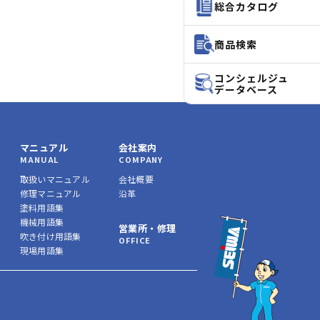
総合カタログ
商品検索
コンシェルジュ
データベース
マニュアル
会社案内
MANUAL
COMPANY
取扱いマニュアル
会社概要
修理マニュアル
沿革
塗料用語集
機械用語集
営業所・修理
吹き付け用語集
OFFICE
現場用語集