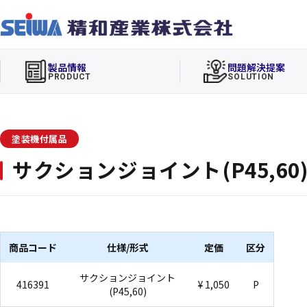
製品情報
問題解決提案
PRODUCT
SOLUTION
塗装機付属品
サクションジョイント(P45,60
商品コード
仕様/形式
定価
区分
サクションジョイント
416391
¥ 1,050
P
(P45,60)