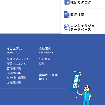
総合カタログ
商品検索
コンシェルジュ
データベース
マニュアル
会社案内
MANUAL
COMPANY
取扱いマニュアル
会社概要
修理マニュアル
沿革
塗料用語集
機械用語集
営業所・修理
吹き付け用語集
OFFICE
現場用語集