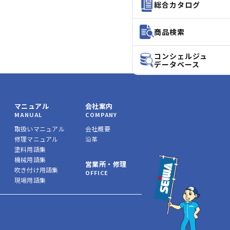
総合カタログ
商品検索
コンシェルジュ
データベース
マニュアル
会社案内
MANUAL
COMPANY
取扱いマニュアル
会社概要
修理マニュアル
沿革
塗料用語集
機械用語集
営業所・修理
吹き付け用語集
OFFICE
現場用語集