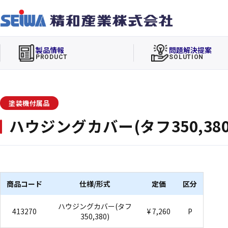
製品情報
問題解決提案
PRODUCT
SOLUTION
塗装機付属品
ハウジングカバー(タフ350,380
商品コード
仕様/形式
定価
区分
ハウジングカバー(タフ
413270
¥ 7,260
P
350,380)