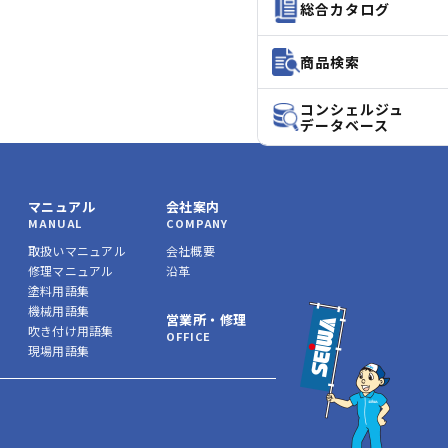
総合カタログ
商品検索
コンシェルジュ
データベース
マニュアル
会社案内
MANUAL
COMPANY
取扱いマニュアル
会社概要
修理マニュアル
沿革
塗料用語集
機械用語集
営業所・修理
吹き付け用語集
OFFICE
現場用語集