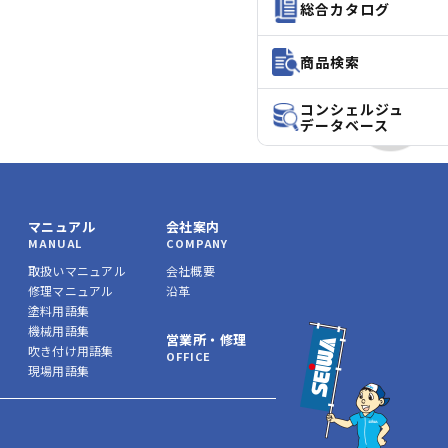
総合カタログ
商品検索
コンシェルジュ
データベース
マニュアル
会社案内
MANUAL
COMPANY
取扱いマニュアル
会社概要
修理マニュアル
沿革
塗料用語集
機械用語集
営業所・修理
吹き付け用語集
OFFICE
現場用語集