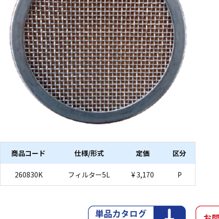
商品コード
仕様/形式
定価
区分
260830K
フィルター5L
¥ 3,170
P