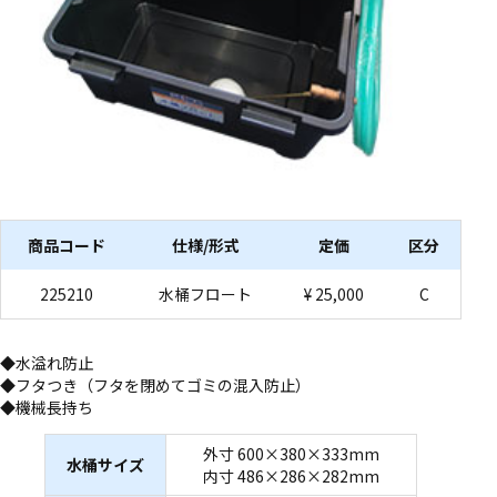
商品コード
仕様/形式
定価
区分
225210
水桶フロート
¥ 25,000
C
◆水溢れ防止
◆フタつき（フタを閉めてゴミの混入防止）
◆機械長持ち
外寸 600×380×333mm
水桶サイズ
内寸 486×286×282mm