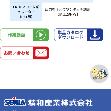
FRｰ0 フローレギ
圧力を手元でワンタッチ調節
ュレーター
【耐圧28MPa】
（P31用）