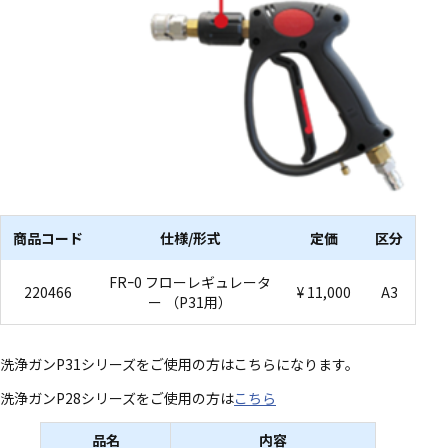
商品コード
仕様/形式
定価
区分
FRｰ0 フローレギュレータ
220466
¥ 11,000
A3
ー （P31用）
洗浄ガンP31シリーズをご使用の方はこちらになります。
洗浄ガンP28シリーズをご使用の方は
こちら
品名
内容