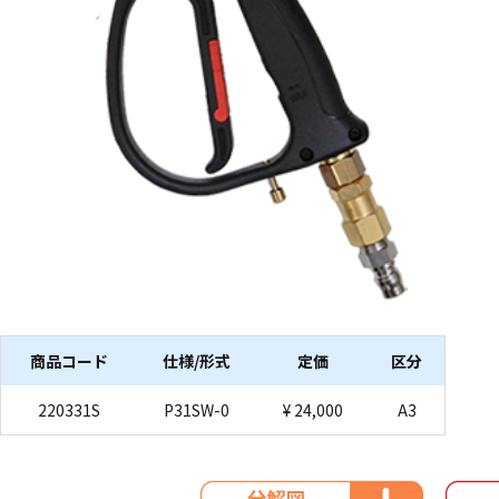
商品コード
仕様/形式
定価
区分
220331S
P31SW-0
¥ 24,000
A3