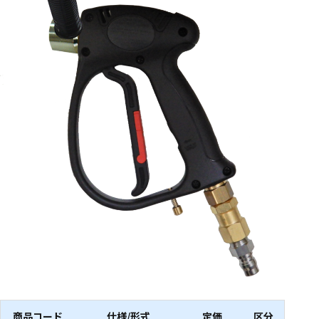
商品コード
仕様/形式
定価
区分